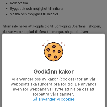
Rollerväska
Ryggsäck och möjlighet till initialer
Väska och möjlighet till initialer
Glöm inte heller att koppla dig till Jönköping Spartans i shopen,
du kan vara kopplad till flera föreningar, så ger du även
föreningen lite stöd via dina köp där!
Så nu hoppas vi på många sköna och mjuka paket 🎁 från
tomten 🎅under julgranen 🎄
Dela nyhet
Godkänn kakor
Vi använder oss av kakor (cookies) för att vår
webbplats ska fungera bra för dig. De används
Kommentarer
även för webbanalys i syfte att hjälpa oss att
förbättra våra tjänster.
Så använder vi cookies