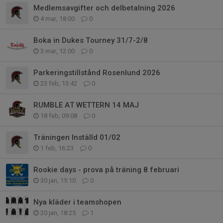
Medlemsavgifter och delbetalning 2026
4 mar, 18:00
0
Boka in Dukes Tourney 31/7-2/8
3 mar, 12:00
0
Parkeringstillstånd Rosenlund 2026
23 feb, 13:42
0
RUMBLE AT WETTERN 14 MAJ
18 feb, 09:08
0
Träningen Inställd 01/02
1 feb, 16:23
0
Rookie days - prova på träning 8 februari
30 jan, 15:10
0
Nya kläder i teamshopen
20 jan, 18:25
1