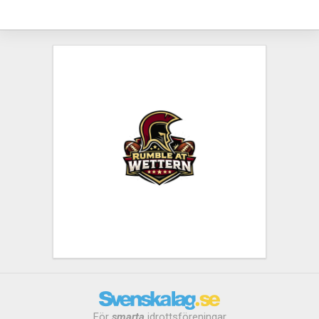
För
smarta
idrottsföreningar