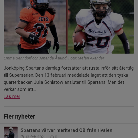
Emma Benndorf och Amanda Åslund. Foto: Stefan Akander
Jönköping Spartans damlag fortsätter att rusta inför sitt återtåg
till Superserien. Den 13 februari meddelade laget att den tyska
quarterbacken Julia Schlatow ansluter till Spartans. Men det
verkar som att...
Läs mer
Fler nyheter
Spartans värvar meriterad QB från rivalen
13 feb 2021
0