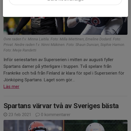
Övre raden f.v. Minna Laitila. Foto: Milla Miettinen, Emeline Dodard. Foto:
Privat. Nedre raden f.v. Ninni Mäkinen. Foto: Shaun Duncan, Sophie Hamon.
Foto: Meije Randetti
Inför seriestarten av Superserien i mitten av augusti fyller
Spartans damer på ytterligare i truppen. Två spelare från
Frankrike och två från Finland är klara för spel i Superserien för
Jönköping Spartans. Laget som gör...
Läs mer
Spartans värvar två av Sveriges bästa
23 feb 2021
0 kommentarer