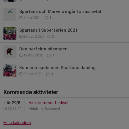
Spartans och Marvels ingår farmaravtal
4 feb 2021
1
Spartans i Superserien 2021
29 dec 2020
0
Den perfekta säsongen
12 nov 2020
0
Kom och spela med Spartans damlag
20 okt 2020
0
Kommande aktiviteter
Lör 29/8
Vidis summer festival
10:00-16:00
Vidablick, Bankeryd
Hela kalendern