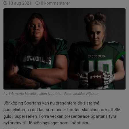
10 aug 2021
0 kommentarer
f.v. Iidamaria Isoviita, Lillian Nuutinen. Foto: Jaakko Viljanen
Jönköping Spartans kan nu presentera de sista två
pusselbitarna i det lag som under hösten ska slåss om ett SM-
guld i Superserien. Förra veckan presenterade Spartans fyra
nyförvärv till Jönköpingslaget som i höst ska...