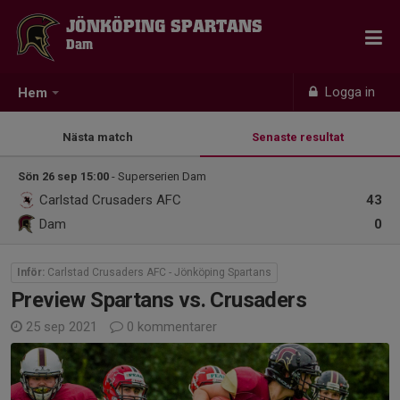
JÖNKÖPING SPARTANS
Dam
Logga in
Hem
Nästa match
Senaste resultat
Sön 26 sep 15:00
- Superserien Dam
Carlstad Crusaders AFC
43
Dam
0
Inför:
Carlstad Crusaders AFC - Jönköping Spartans
Preview Spartans vs. Crusaders
25 sep 2021
0 kommentarer