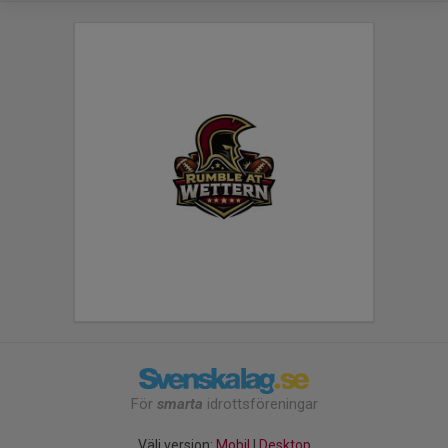
För
smarta
idrottsföreningar
Välj version:
Mobil
|
Desktop