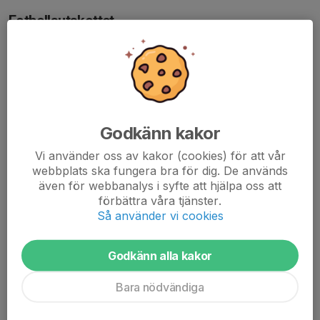
Fotbollsutskottet
Vid frågor kontakta ordförande
Mathias Frodin
fotboll@jonkopingspartans.se
Godkänn kakor
Vi använder oss av kakor (cookies) för att vår
webbplats ska fungera bra för dig. De används
även för webbanalys i syfte att hjälpa oss att
förbättra våra tjänster.
Så använder vi cookies
Marknadsutskott
Ansvarig Partnernätverk
Godkänn alla kakor
Daniel Wangler
Oskar Rydberg
Bara nödvändiga
Ansvarig Event