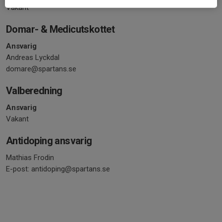
Vakant
Domar- & Medicutskottet
Ansvarig
Andreas Lyckdal
domare@spartans.se
Valberedning
Ansvarig
Vakant
Antidoping ansvarig
Mathias Frodin
E-post: antidoping@spartans.se