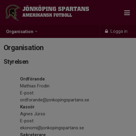
JÖNKÖPING SPARTANS
AMERIKANSK FOTBOLL
Logga in
Organisation
Organisation
Styrelsen
Ordförande
Mathias Frodin
E-post:
ordforande@jonkopingspartans.se
Kassör
Agnes Jürss
E-post:
ekonomi@jonkopingspartans.se
Sekreterare