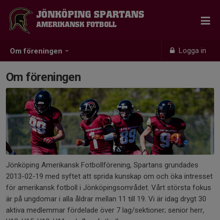
JÖNKÖPING SPARTANS
AMERIKANSK FOTBOLL
Logga in
Om föreningen
Om föreningen
Jönköping Amerikansk Fotbollförening, Spartans grundades
2013-02-19 med syftet att sprida kunskap om och öka intresset
för amerikansk fotboll i Jönköpingsområdet. Vårt största fokus
är på ungdomar i alla åldrar mellan 11 till 19. Vi är idag drygt 30
aktiva medlemmar fördelade över 7 lag/sektioner; senior herr,