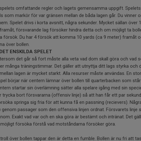
spelets omfattande regler och lagets gemensamma uppgift. Spelets
 som markör för var gränsen mellan de båda lagen går. Du vinner om
hem. Spelet drivs i korta avsnitt, några sekunder. Mycket sällan över
 framåt, försvarande lag försöker hindra detta och om möjligt ta boll
ta försök. Du har 4 försök att komma 10 yards (ca 9 meter) framåt
a över bollen.
DET ENSKILDA SPELET
ftersom det går så fort måste alla veta vad dom skall göra och vad s
r många träningstimmar. Det gäller att utnyttja ditt lags styrka och
llan lagen är mycket starkt. Alla resurser måste användas. En sto
t spel börjar när centern lämnar över bollen till quarterbacken som st
rn startar sin överlämning sätter alla spelare igång med sin specie
 trycka bort försvararna (offensiv linje) så att han får ett par sekund
örsöka springa sig fria för att kunna få en passning (recievers). Någ
) genom passager som den offensiva linjen ordnat. Försvarets linje
nom. Exakt vad var och en ska göra är bestämt och intränat. Det gäll
möjligt försöka förstå vad motståndarna försöker göra.
oll över bollen tappar den är detta en fumble. Bollen är nu fri att t