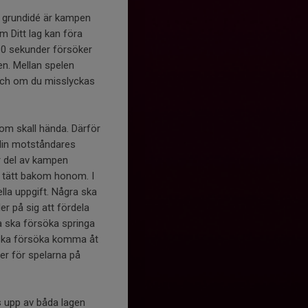
 grundidé är kampen
 Ditt lag kan föra
 10 sekunder försöker
en. Mellan spelen
 och om du misslyckas
om skall hända. Därför
 din motståndares
r del av kampen
år tätt bakom honom. I
lla uppgift. Några ska
er på sig att fördela
ra ska försöka springa
 ska försöka komma åt
er för spelarna på
as upp av båda lagen