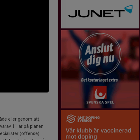
åde eller genom att
e varav 11 är på planen
ecialister (offense)