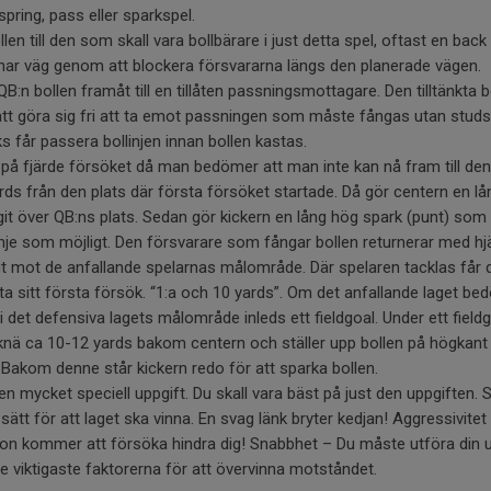
 spring, pass eller sparkspel.
llen till den som skall vara bollbärare i just detta spel, oftast en ba
nar väg genom att blockera försvararna längs den planerade vägen.
B:n bollen framåt till en tillåten passningsmottagare. Den tilltänkta 
tt göra sig fri att ta emot passningen som måste fångas utan studs.
 får passera bollinjen innan bollen kastas.
på fjärde försöket då man bedömer att man inte kan nå fram till den
rds från den plats där första försöket startade. Då gör centern en lån
it över QB:ns plats. Sedan gör kickern en lång hög spark (punt) som 
je som möjligt. Den försvarare som fångar bollen returnerar med hj
gt mot de anfallande spelarnas målområde. Där spelaren tacklas får 
rta sitt första försök. “1:a och 10 yards”. Om det anfallande laget b
i det defensiva lagets målområde inleds ett fieldgoal. Under ett fieldg
 knä ca 10-12 yards bakom centern och ställer upp bollen på högkant
 . Bakom denne står kickern redo för att sparka bollen.
 en mycket speciell uppgift. Du skall vara bäst på just den uppgiften
sätt för att laget ska vinna. En svag länk bryter kedjan! Aggressivi
on kommer att försöka hindra dig! Snabbhet – Du måste utföra din 
e viktigaste faktorerna för att övervinna motståndet.