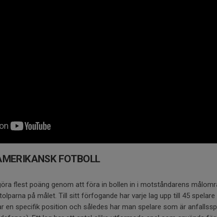
MERIKANSK FOTBOLL
t göra flest poäng genom att föra in bollen in i motståndarens målomr
lparna på målet. Till sitt förfogande har varje lag upp till 45 spelar
ar en specifik position och således har man spelare som är anfallssp