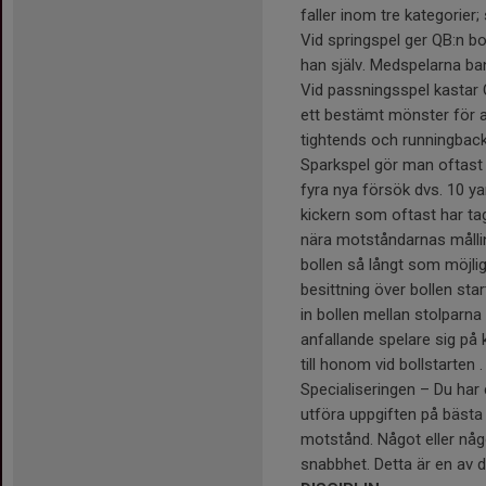
faller inom tre kategorier;
Vid springspel ger QB:n bo
han själv. Medspelarna ba
Vid passningsspel kastar Q
ett bestämt mönster för a
tightends och runningbacks
Sparkspel gör man oftast 
fyra nya försök dvs. 10 ya
kickern som oftast har tag
nära motståndarnas mållin
bollen så långt som möjli
besittning över bollen sta
in bollen mellan stolparna 
anfallande spelare sig på
till honom vid bollstarten
Specialiseringen – Du har
utföra uppgiften på bästa 
motstånd. Något eller någ
snabbhet. Detta är en av d