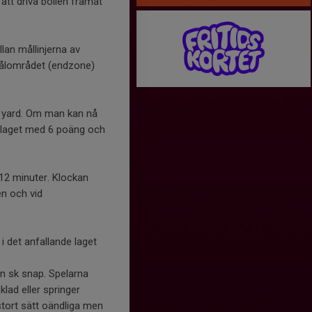
 att driva bollen framåt
lan mållinjerna av
r målområdet (endzone)
10 yard. Om man kan nå
as laget med 6 poäng och
 12 minuter. Klockan
en och vid
 i det anfallande laget
en sk snap. Spelarna
lad eller springer
stort sätt oändliga men