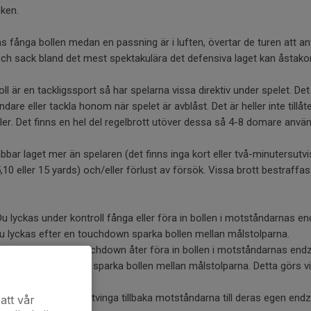
ken.
fånga bollen medan en passning är i luften, övertar de turen att anf
ch sack bland det mest spektakulära det defensiva laget kan åsta
l är en tackligssport så har spelarna vissa direktiv under spelet. Det är
dare eller tackla honom när spelet är avblåst. Det är heller inte tillåtet
er. Det finns en hel del regelbrott utöver dessa så 4-8 domare anvä
abbar laget mer än spelaren (det finns inga kort eller två-minutersutv
5,10 eller 15 yards) och/eller förlust av försök. Vissa brott bestraf
lyckas under kontroll fånga eller föra in bollen i motståndarnas en
 lyckas efter en touchdown sparka bollen mellan målstolparna.
 lyckas efteren touchdown åter föra in bollen i motståndarnas end
lyckas utifrån planen sparka bollen mellan målstolparna. Detta görs 
kas som försvarare tvinga tillbaka motståndarna till deras egen end
att vår