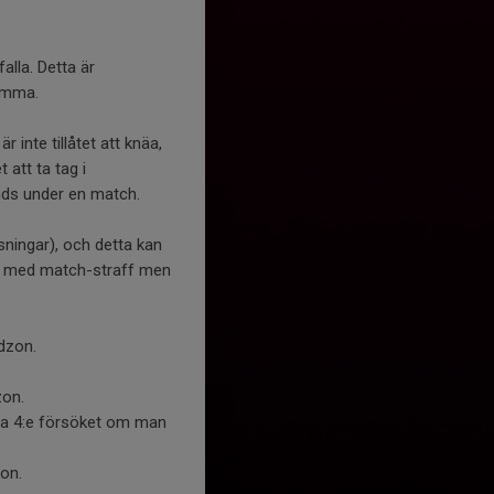
alla. Detta är
komma.
 inte tillåtet att knäa,
 att ta tag i
nds under en match.
isningar), och detta kan
fas med match-straff men
dzon.
zon.
via 4:e försöket om man
zon.