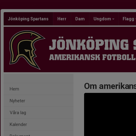
Jönköping Spartans
Herr
Dam
Ungdom
Flagg
JÖNKÖPING
AMERIKANSK FOTBOLL
Om amerikans
Hem
Nyheter
Våra lag
Kalender