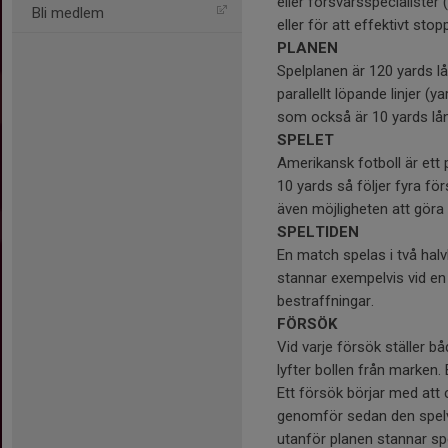
eller försvarsspecialister
Bli medlem
eller för att effektivt st
PLANEN
Spelplanen är 120 yards l
parallellt löpande linjer 
som också är 10 yards lån
SPELET
Amerikansk fotboll är ett 
10 yards så följer fyra för
även möjligheten att göra
SPELTIDEN
En match spelas i två halv
stannar exempelvis vid en 
bestraffningar.
FÖRSÖK
Vid varje försök ställer bå
lyfter bollen från marken. 
Ett försök börjar med att 
genomför sedan den spelva
utanför planen stannar spe