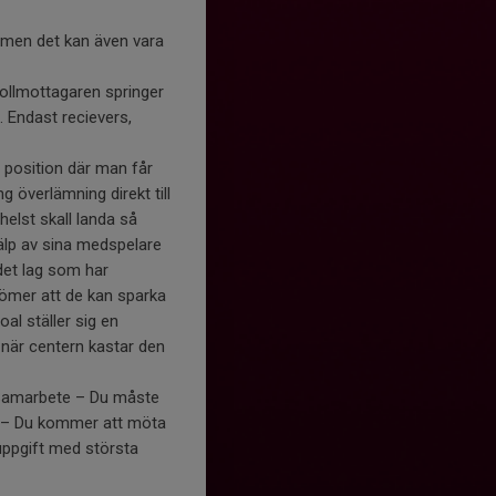
ck men det kan även vara
bollmottagaren springer
 Endast recievers,
 position där man får
g överlämning direkt till
helst skall landa så
älp av sina medspelare
det lag som har
edömer att de kan sparka
oal ställer sig en
 när centern kastar den
. Samarbete – Du måste
tet – Du kommer att möta
uppgift med största