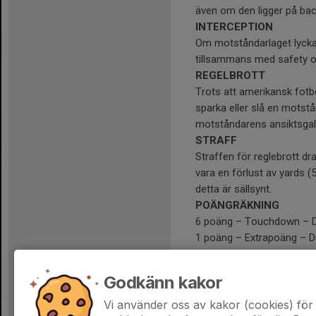
även om den ligger på bac
INTERCEPTION
Om motståndarlaget lyckas 
tillsammans med safety o
REGELBROTT
Trots att amerikansk fotbol
sparka eller slå en motstån
motståndarens ansiktsgall
STRAFF
Straffen för reglebrott dr
vara en förlust av yards (
detta är sällsynt.
POÄNGRÄKNING
6 poäng – Touchdown – Du 
1 poäng – Extrapoäng – Du
2 poäng – Extrapoäng – Du
3 poäng – Fieldgoal – Du 
Godkänn kakor
är inom skotthåll.
2 poäng – Safety – Du lyc
Vi använder oss av kakor (cookies) för 