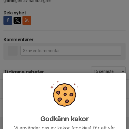
grillningen av hamburgare.
Dela nyhet
Kommentarer
Tidigare nyheter
Spelschema Dukes Tourney 2026
27 jul, 11:02
0
Sammandrag flaggfotboll 31 maj
21 maj, 07:00
0
Godkänn kakor
Tider för Rumble at Wettern 14 maj
Vi använder oss av kakor (cookies) för att vår