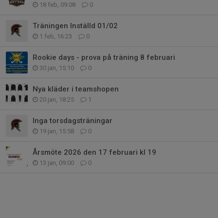
18 feb, 09:08
0
Träningen Inställd 01/02
1 feb, 16:23
0
Rookie days - prova på träning 8 februari
30 jan, 15:10
0
Nya kläder i teamshopen
20 jan, 18:25
1
Inga torsdagsträningar
19 jan, 15:58
0
Årsmöte 2026 den 17 februari kl 19
13 jan, 09:00
0