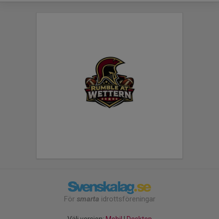
För
smarta
idrottsföreningar
Välj version:
Mobil
|
Desktop