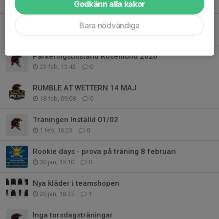
Godkänn alla kakor
4 mar, 18:00
0
Boka in Dukes Tourney 31/7-2/8
Bara nödvändiga
3 mar, 12:00
0
Parkeringstillstånd Rosenlund 2026
23 feb, 13:42
0
RUMBLE AT WETTERN 14 MAJ
18 feb, 09:08
0
Träningen Inställd 01/02
1 feb, 16:23
0
Rookie days - prova på träning 8 februari
30 jan, 15:10
0
Nya kläder i teamshopen
20 jan, 18:25
1
Inga torsdagsträningar