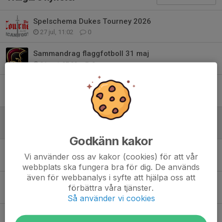
Spelschema Dukes Tourney 2026
27 jul, 11:02
0
Sammandrag flaggfotboll 31 maj
21 maj, 07:00
0
Tider för Rumble at Wettern 14 maj
11 maj, 10:15
0
Kompisträning 7 och 21 maj
26 apr, 09:00
0
Godkänn kakor
Titta på Superseriematch i Göteborg 19 april
Vi använder oss av kakor (cookies) för att vår
9 apr, 18:00
2
webbplats ska fungera bra för dig. De används
även för webbanalys i syfte att hjälpa oss att
Sälja Restaurangchansen 2026
förbättra våra tjänster.
10 mar, 09:00
0
Så använder vi cookies
Medlemsavgifter och delbetalning 2026