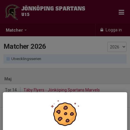
JÖNKÖPING SPARTANS
U15
Logga in
Matcher
Matcher 2026
Utvecklingsserien
Maj
Tor 14
Täby Flyers - Jönköping Spartans Marvels
12:00
Rosenlunds IP
-
Tor 14
Stockholm Mean Machines IF - Jönköping
15:00
Spartans Marvels
Rosenlunds IP