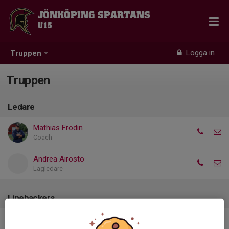
JÖNKÖPING SPARTANS
U15
Logga in
Truppen
Truppen
Ledare
Mathias Frodin
Coach
Andrea Airosto
Lagledare
Linebackers
Anton Bergman