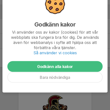
Utan position
Godkänn kakor
Hector Airosto
Vi använder oss av kakor (cookies) för att vår
webbplats ska fungera bra för dig. De används
Liam Ottosson
även för webbanalys i syfte att hjälpa oss att
förbättra våra tjänster.
Så använder vi cookies
Godkänn alla kakor
Bara nödvändiga