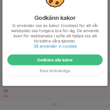
17
18:00
Träning
19:30
Tis
Rosenlund IP
Godkänn kakor
19:30
Information Dukes Tourney
20:00
Rosenlunds IP
Vi använder oss av kakor (cookies) för att vår
webbplats ska fungera bra för dig. De används
18
även för webbanalys i syfte att hjälpa oss att
Ons
förbättra våra tjänster.
Så använder vi cookies
19
Tor
Godkänn alla kakor
20
Fre
Bara nödvändiga
21
Lör
22
Sön
v.21