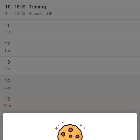
10
18:00
Träning
19:30
Tis
Rosenlund IP
11
Ons
12
Tor
13
Fre
14
Lör
15
Sön
v.20
16
Mån