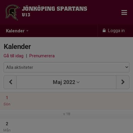
JÖNKÖPING SPARTANS
U13
Logga in
Kalender
Kalender
Gå till idag
|
Prenumerera
Maj 2022
1
Sön
v.18
2
Mån