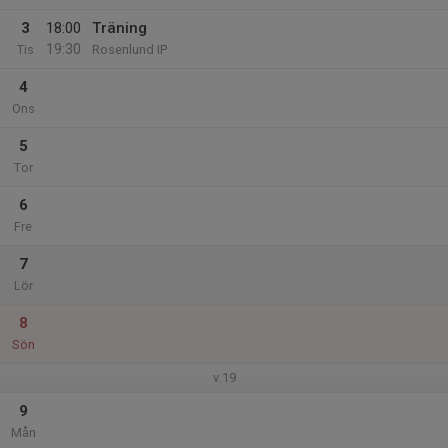
3
18:00
Träning
19:30
Tis
Rosenlund IP
4
Ons
5
Tor
6
Fre
7
Lör
8
Sön
v.19
9
Mån