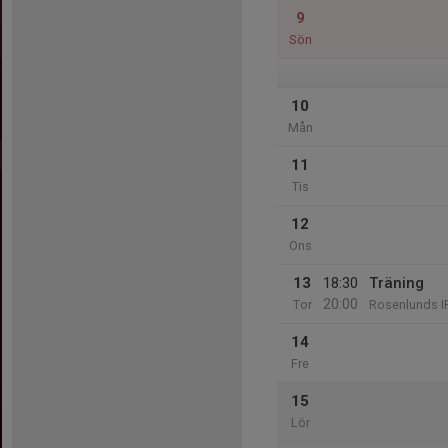
9
Sön
10
Mån
11
Tis
12
Ons
13
18:30
Träning
20:00
Tor
Rosenlunds I
14
Fre
15
Lör