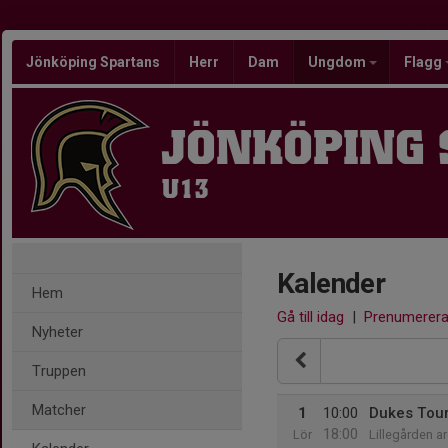
Jönköping Spartans
Herr
Dam
Ungdom
Flagg
JÖNKÖPING
U13
Kalender
Hem
Gå till idag
|
Prenumerer
Nyheter
Truppen
Matcher
1
10:00
Dukes Tou
18:00
Lör
Lillegården a