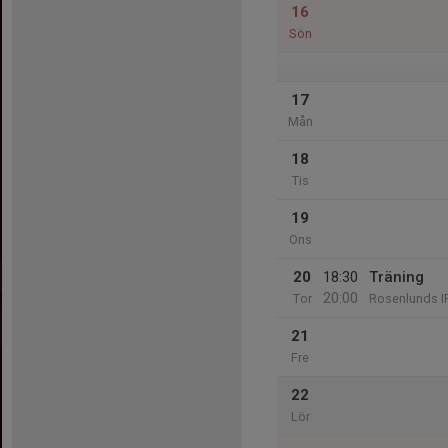
16
Sön
17
Mån
18
Tis
19
Ons
20
18:30
Träning
20:00
Tor
Rosenlunds I
21
Fre
22
Lör