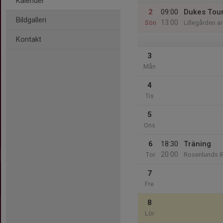
Kalender
2
09:00
Dukes Tou
Bildgalleri
13:00
Sön
Lillegården a
Kontakt
3
Mån
4
Tis
5
Ons
6
18:30
Träning
20:00
Tor
Rosenlunds I
7
Fre
8
Lör