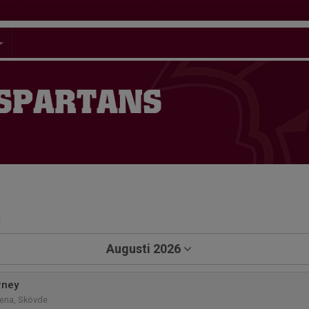
 SPARTANS
a
Augusti 2026
rney
rena, Skövde