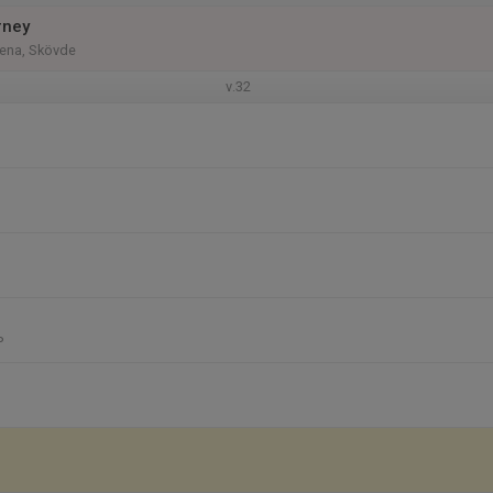
rney
rena, Skövde
v.32
P