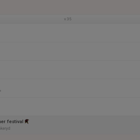
v.35
P
er festival
nkeryd