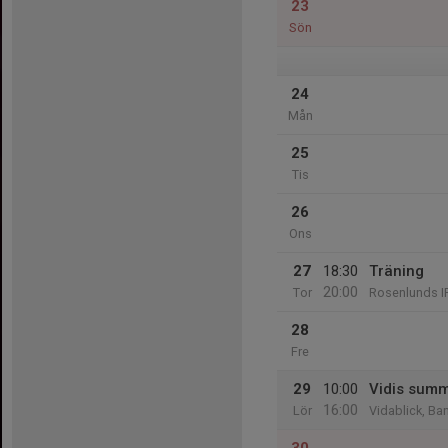
23
Sön
24
Mån
25
Tis
26
Ons
27
18:30
Träning
20:00
Tor
Rosenlunds I
28
Fre
29
10:00
Vidis summ
16:00
Lör
Vidablick, Ba