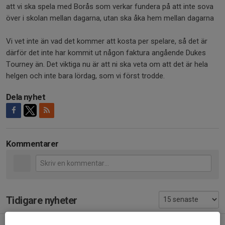
att vi ska spela med Borås som verkar fundera på att inte sova
över i skolan mellan dagarna, utan ska åka hem mellan dagarna
Vi vet inte än vad det kommer att kosta per spelare, så det är
därför det inte har kommit ut någon faktura angående Dukes
Tourney än. Det viktiga nu är att ni ska veta om att det är hela
helgen och inte bara lördag, som vi först trodde.
Dela nyhet
Kommentarer
Tidigare nyheter
Spelschema Dukes Tourney