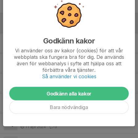
27 jul, 09:46
0
Nya datum Dukes Tourney 1-2 augusti
6 jul, 07:00
0
Godkänn kakor
Halloween cup i Halmstad 2 nov
1 sep 2025
0
Vi använder oss av kakor (cookies) för att vår
webbplats ska fungera bra för dig. De används
Spelschema och information Dukes Tourney
även för webbanalys i syfte att hjälpa oss att
27 jul 2025
0
förbättra våra tjänster.
Så använder vi cookies
U11 tillsammans med Borås och andra klubbar
17 maj 2025
0
Godkänn alla kakor
Torsdags träningen inställd! (13/6) u11/u13
Bara nödvändiga
12 jun 2024
0
Utomhusträningar
11 apr 2024
0