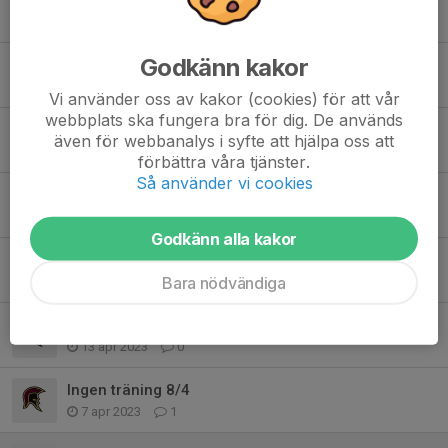
1 sep 2025
0
Godkänn kakor
Spelschema och information Dukes Tourney
27 jul 2025
0
Vi använder oss av kakor (cookies) för att vår
webbplats ska fungera bra för dig. De används
U11 tillsammans med Borås och andra klubbar
även för webbanalys i syfte att hjälpa oss att
17 maj 2025
0
förbättra våra tjänster.
Så använder vi cookies
Torsdags träningen inställd! (13/6) u11/u13
12 jun 2024
0
Godkänn alla kakor
Utomhusträningar
Bara nödvändiga
11 apr 2024
0
Träningar
13 apr 2023
0
Ingen träning 8/4
7 apr 2023
1