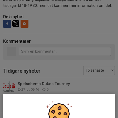
tisdagar kl 18-19:30, men det kommer mer information om det.
Dela nyhet
Kommentarer
Tidigare nyheter
Spelschema Dukes Tourney
27 jul, 09:46
0
Nya datum Dukes Tourney 1-2 augusti
6 jul, 07:00
0
Halloween cup i Halmstad 2 nov