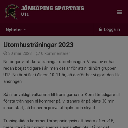
JÖNKÖPING SPARTANS
U11
Logga in
Nyheter
Utomhusträningar 2023
30 mar 2023
0 kommentarer
Nu börjar vi att köra träningar utomhus igen. Vissa av er har
redan börjat tidigare i år, men det är för att ni tillhört gruppen
U13. Nu är ni fler i åldern 10-11 år, så därför har vi gjort den lilla
ändringen.
Så ni är väldigt välkomna till träningarna nu. Kom lite tidigare till
första träningen ni kommer på, vi tränare är på plats 30 min
innan start, så hinner ni prova ut hjälm och skydd.
Träningstiden kommer förhoppningsvis att ändra efter v15,
beror lite på hur gräsplanerna släpps eller inte. Då blir det