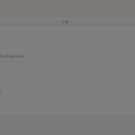
v.46
en/Friardalen
P