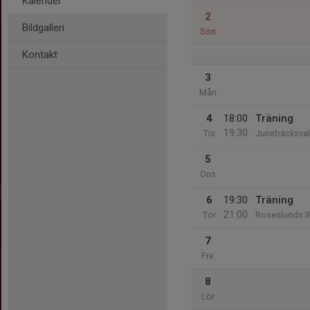
Kalender
2
Bildgalleri
Sön
Kontakt
3
Mån
4
18:00
Träning
19:30
Tis
Junebäcksvall
5
Ons
6
19:30
Träning
21:00
Tor
Rosenlunds I
7
Fre
8
Lör