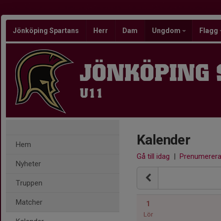
Jönköping Spartans
Herr
Dam
Ungdom
Flagg
JÖNKÖPING
U11
Kalender
Hem
Gå till idag
|
Prenumerer
Nyheter
Truppen
Matcher
1
Lör