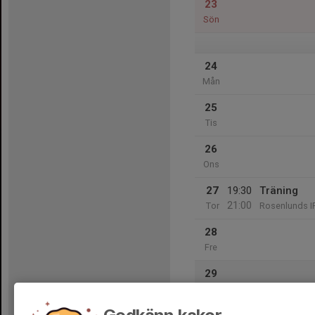
23
Sön
24
Mån
25
Tis
26
Ons
27
19:30
Träning
21:00
Tor
Rosenlunds I
28
Fre
29
Lör