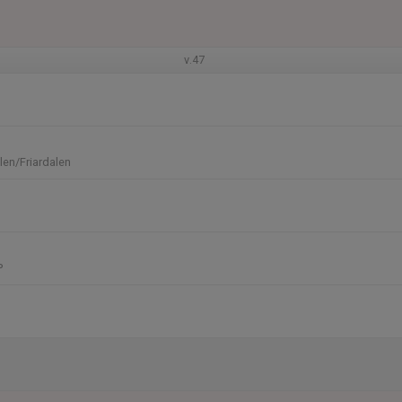
v.47
en/Friardalen
P