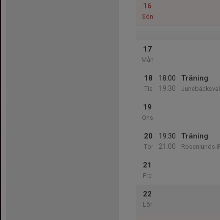
16
Sön
17
Mån
18
18:00
Träning
19:30
Tis
Junebäcksvall
19
Ons
20
19:30
Träning
21:00
Tor
Rosenlunds I
21
Fre
22
Lör