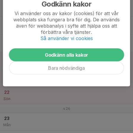
Godkänn kakor
17
18:30
Träning
20:00
Tis
Rosenlunds IP
Vi använder oss av kakor (cookies) för att vår
webbplats ska fungera bra för dig. De används
18
även för webbanalys i syfte att hjälpa oss att
Ons
förbättra våra tjänster.
Så använder vi cookies
19
18:30
Träning
20:00
Tor
Rosenlunds IP
Godkänn alla kakor
20
Fre
Bara nödvändiga
21
Lör
22
Sön
v.26
23
Mån