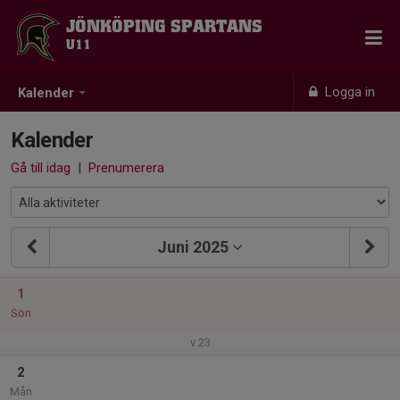
JÖNKÖPING SPARTANS
U11
Logga in
Kalender
Kalender
Gå till idag
|
Prenumerera
Juni 2025
1
Sön
v.23
2
Mån