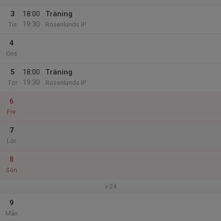
3
18:00
Träning
19:30
Tis
Rosenlunds IP
4
Ons
5
18:00
Träning
19:30
Tor
Rosenlunds IP
6
Fre
7
Lör
8
Sön
v.24
9
Mån