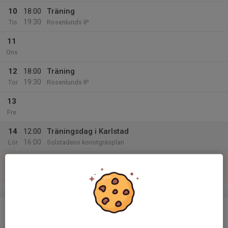
10
18:00
Träning
19:30
Tis
Rosenlunds IP
11
Ons
12
18:00
Träning
19:30
Tor
Rosenlunds IP
13
Fre
14
12:00
Träningsdag i Karlstad
16:00
Lör
Solstadens konstgräsplan
15
Sön
v.25
16
Mån