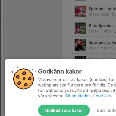
Spartans tar s
7 sep 2020
Bitterljuv vin
31 aug 2020
Spartans värva
27 aug 2020
Spartans vinne
16 aug 2020
Godkänn kakor
Spartans har e
Vi använder oss av kakor (cookies) för 
10 maj 2019
webbplats ska fungera bra för dig. De
för webbanalys i syfte att hjälpa oss att
våra tjänster.
Så använder vi cookies
Godkänn alla kakor
Bara nöd