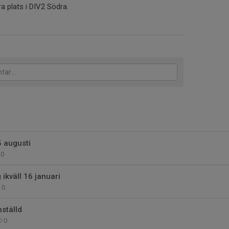
a plats i DIV2 Södra.
 augusti
0
 ikväll 16 januari
0
nställd
0