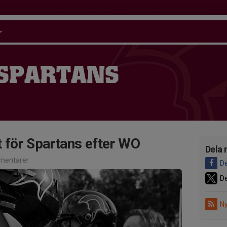
 SPARTANS
 för Spartans efter WO
Dela 
mentarer
De
De
Ny