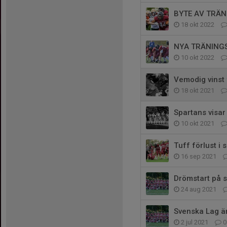
BYTE AV TRÄN
18 okt 2022
NYA TRÄNINGST
10 okt 2022
Vemodig vinst 
18 okt 2021
Spartans visar 
10 okt 2021
Tuff förlust 
16 sep 2021
Drömstart på s
24 aug 2021
Svenska Lag är
2 jul 2021
0