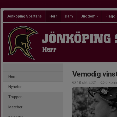
Jönköping Spartans
Herr
Dam
Ungdom
Flagg
JÖNKÖPING
Herr
Vemodig vinst
Hem
18 okt 2021
0 kom
Nyheter
Truppen
Matcher