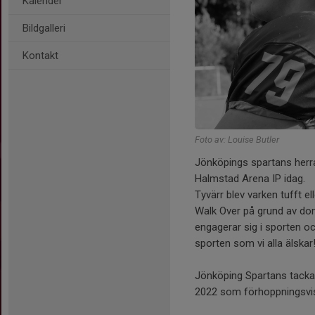
Kalender
Bildgalleri
Kontakt
Foto av: Louise Butler
Jönköpings spartans herra
Halmstad Arena IP idag.
Tyvärr blev varken tufft e
Walk Over på grund av doma
engagerar sig i sporten oc
sporten som vi alla älskar
Jönköping Spartans tacka
2022 som förhoppningsvis