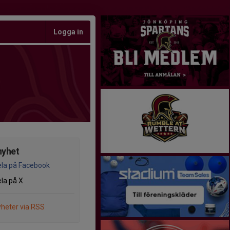
Logga in
nyhet
la på Facebook
la på X
heter via RSS