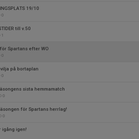
INGSPLATS 19/10
0
IDER till v.50
1
för Spartans efter WO
0
vilja på bortaplan
0
i säsongens sista hemmamatch
0
äsongen för Spartans herrlag!
0
 igång igen!