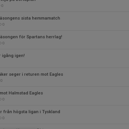
0
i säsongens sista hemmamatch
0
äsongen för Spartans herrlag!
0
 igång igen!
äker seger i returen mot Eagles
0
st mot Halmstad Eagles
0
r från högsta ligan i Tyskland
0