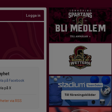
Logga in
nyhet
la på Facebook
la på X
heter via RSS