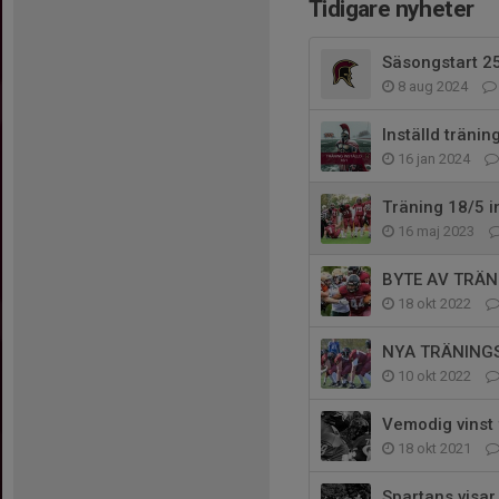
Tidigare nyheter
Säsongstart 25
8 aug 2024
Inställd träning
16 jan 2024
Träning 18/5 i
16 maj 2023
BYTE AV TRÄN
18 okt 2022
NYA TRÄNINGST
10 okt 2022
Vemodig vinst 
18 okt 2021
Spartans visar 