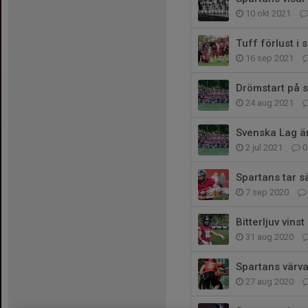
10 okt 2021
Tuff förlust 
16 sep 2021
Drömstart på s
24 aug 2021
Svenska Lag är
2 jul 2021
0
Spartans tar s
7 sep 2020
Bitterljuv vin
31 aug 2020
Spartans värva
27 aug 2020