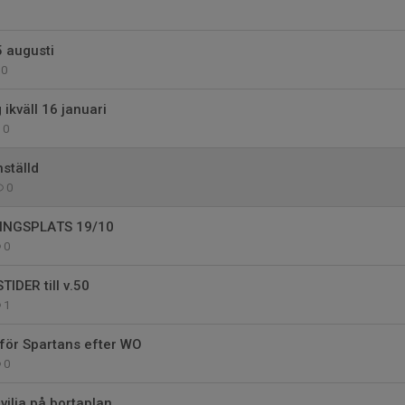
 augusti
0
 ikväll 16 januari
0
nställd
0
INGSPLATS 19/10
0
IDER till v.50
1
för Spartans efter WO
0
vilja på bortaplan