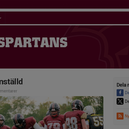
 SPARTANS
nställd
Dela 
mentarer
De
De
Ny