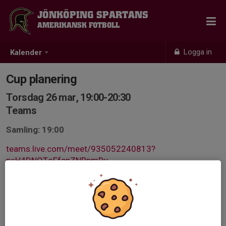
JÖNKÖPING SPARTANS
AMERIKANSK FOTBOLL
Logga in
Kalender
Cup planering
Torsdag 26 mar, 19:00-20:30
Teams
Samling: 19:00
teams.live.com/meet/935052240813?
p=H4DNOToFfcpZNRpmDy