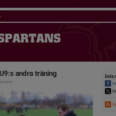
 SPARTANS
U9:s andra träning
Dela 
entarer
De
De
Ny