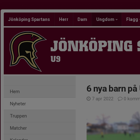
Jönköping Spartans
Herr
Dam
Ungdom
Flagg
JÖNKÖPING
U9
6 nya barn på 
Hem
7 apr 2022
0 komm
Nyheter
Truppen
Matcher