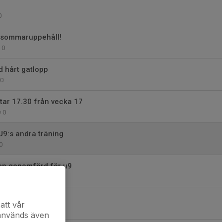
6
0
t sommaruppehåll!
0
d hårt gatlopp
0
tar 17.30 från vecka 17
0
U9:s andra träning
0
gen genomförd för u9
0
att vår
0
 används även