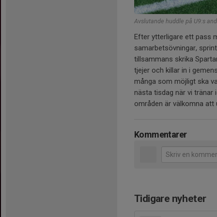
Avslutande huddle på U9:s andr
Efter ytterligare ett pass 
samarbetsövningar, sprint
tillsammans skrika Spartan
tjejer och killar in i geme
många som möjligt ska va
nästa tisdag när vi tränar i
områden är välkomna att 
Kommentarer
Tidigare nyheter