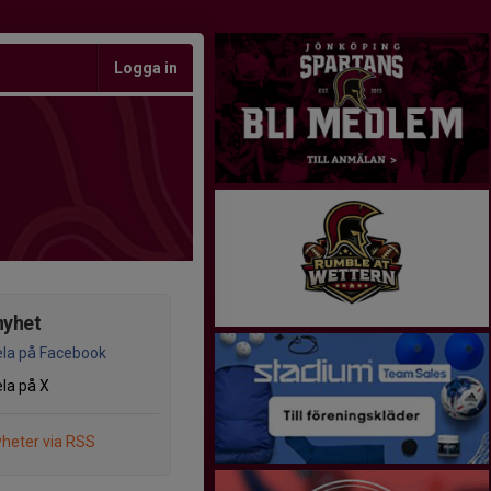
Logga in
nyhet
la på Facebook
la på X
heter via RSS