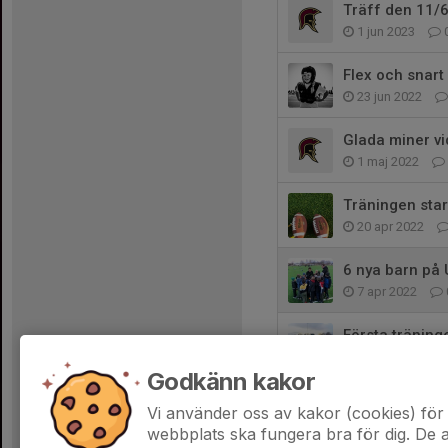
Träff den 11/
1 jun 2023
Flex och snar
23 jun 2022
Glada miner vi
1 maj 2022
Träningen star
20 apr 2022
6 nya barn på 
7 apr 2022
Första tränin
30 mar 2022
Godkänn kakor
Uppstart u9
Vi använder oss av kakor (cookies) för 
24 mar 2022
webbplats ska fungera bra för dig. De