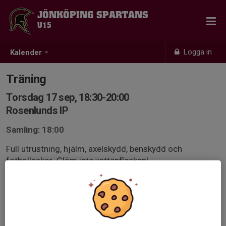
JÖNKÖPING SPARTANS
U15
Logga in
Kalender
Träning
Torsdag 17 sep, 18:30-20:00
Rosenlunds IP
Samling: 18:00
Full utrustning, hjälm, axelskydd, benskydd och
fotbollsskor. Glöm inte vattenflaskan!