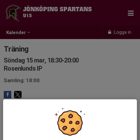
JÖNKÖPING SPARTANS
U15
Logga in
Kalender
Träning
Söndag 15 mar, 18:30-20:00
Rosenlunds IP
Samling: 18:00