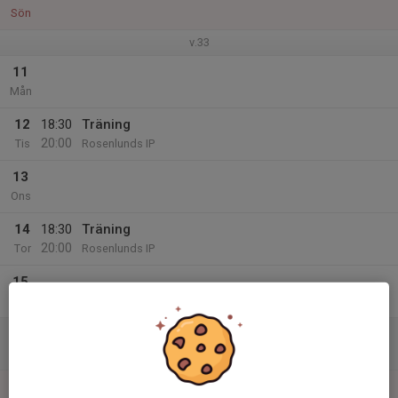
Sön
v.33
11
Mån
12
18:30
Träning
20:00
Tis
Rosenlunds IP
13
Ons
14
18:30
Träning
20:00
Tor
Rosenlunds IP
15
Fre
16
Lör
17