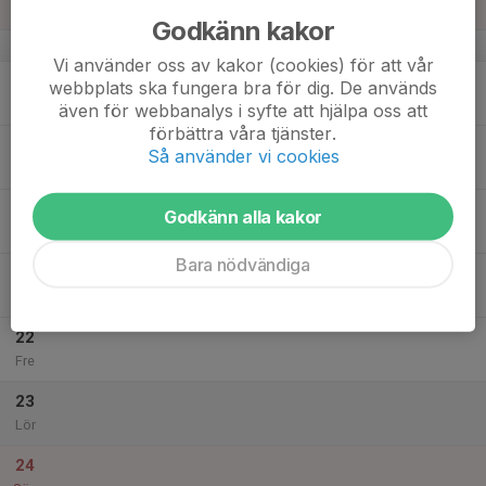
Sön
Godkänn kakor
v.34
Vi använder oss av kakor (cookies) för att vår
18
webbplats ska fungera bra för dig. De används
Mån
även för webbanalys i syfte att hjälpa oss att
förbättra våra tjänster.
19
18:30
Träning
Så använder vi cookies
20:00
Tis
Rosenlunds IP
20
Godkänn alla kakor
Ons
Bara nödvändiga
21
18:30
Träning
20:00
Tor
Rosenlunds IP
22
Fre
23
Lör
24