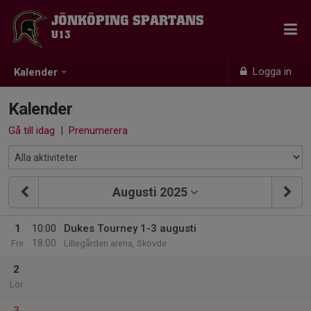
JÖNKÖPING SPARTANS
U13
Logga in
Kalender
Kalender
Gå till idag
|
Prenumerera
Augusti 2025
1
10:00
Dukes Tourney 1-3 augusti
18:00
Fre
Lillegården arena, Skövde
2
Lör
3