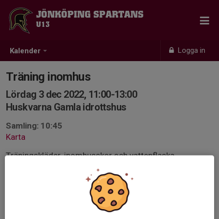
JÖNKÖPING SPARTANS
U13
Logga in
Kalender
Träning inomhus
Lördag 3 dec 2022, 11:00-13:00
Huskvarna Gamla idrottshus
Samling: 10:45
Karta
Träningskläder, inomhusskor och vattenflaska