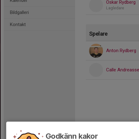
Kalender
Oskar Rydberg
Lagledare
Bildgalleri
Kontakt
Spelare
Anton Rydberg
Calle Andreass
Godkänn kakor