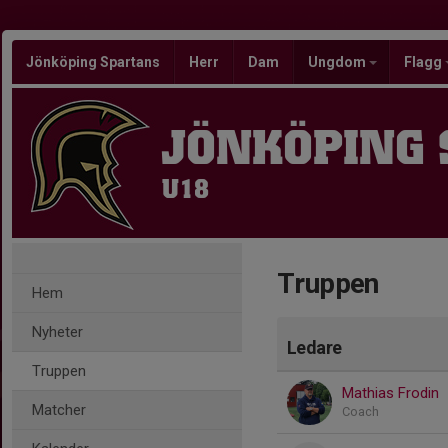
Jönköping Spartans
Herr
Dam
Ungdom
Flagg
JÖNKÖPING
U18
Truppen
Hem
Nyheter
Ledare
Truppen
Mathias Frodin
Matcher
Coach