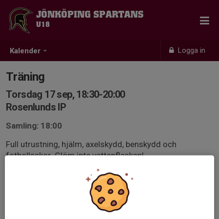
JÖNKÖPING SPARTANS
U18
Logga in
Kalender
Träning
Torsdag 17 sep, 18:30-20:00
Rosenlunds IP
Samling: 18:00
Full utrustning, hjälm, axelskydd, benskydd och
fotbollsskor. Glöm inte vattenflaskan!