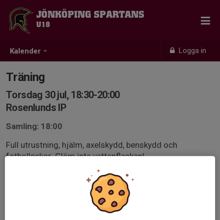
JÖNKÖPING SPARTANS
U18
Logga in
Kalender
Träning
Torsdag 30 jul, 18:30-20:00
Rosenlunds IP
Samling: 18:00
Full utrustning, hjälm, axelskydd, benskydd och
fotbollsskor. Glöm inte vattenflaskan!