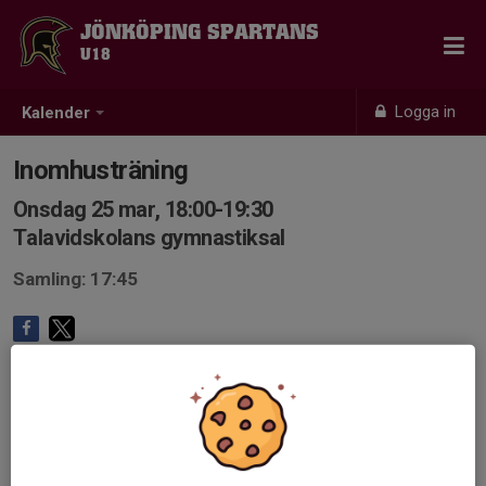
JÖNKÖPING SPARTANS
U18
Logga in
Kalender
Inomhusträning
Onsdag 25 mar, 18:00-19:30
Talavidskolans gymnastiksal
Samling: 17:45