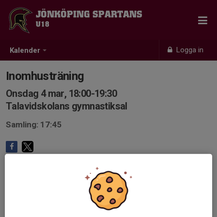
JÖNKÖPING SPARTANS
U18
Logga in
Kalender
Inomhusträning
Onsdag 4 mar, 18:00-19:30
Talavidskolans gymnastiksal
Samling: 17:45