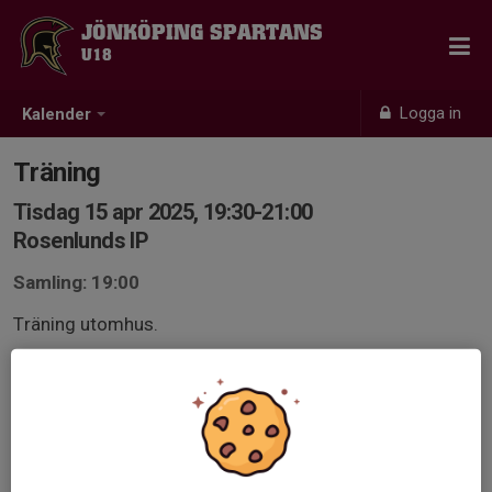
JÖNKÖPING SPARTANS
U18
Logga in
Kalender
Träning
Tisdag 15 apr 2025, 19:30-21:00
Rosenlunds IP
Samling: 19:00
Träning utomhus.
Träningskläder efter väder och dubbskor för konstgräs.
Skydd och hjälm. Vattenflaska