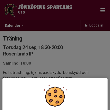
JÖNKÖPING SPARTANS
U13
Logga in
Kalender
Träning
Torsdag 24 sep, 18:30-20:00
Rosenlunds IP
Samling: 18:00
Full utrustning, hjälm, axelskydd, benskydd och
fotbollsskor. Glöm inte vattenflaskan!