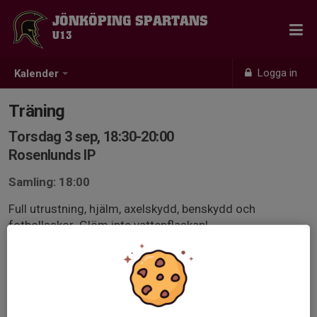
JÖNKÖPING SPARTANS
U13
Logga in
Kalender
Träning
Torsdag 3 sep, 18:30-20:00
Rosenlunds IP
Samling: 18:00
Full utrustning, hjälm, axelskydd, benskydd och
fotbollsskor. Glöm inte vattenflaskan!