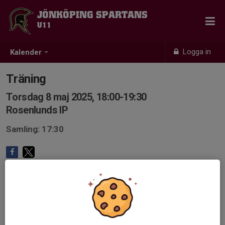
JÖNKÖPING SPARTANS
U11
Logga in
Kalender
Träning
Torsdag 8 maj 2025, 18:00-19:30
Rosenlunds IP
Samling: 17:30