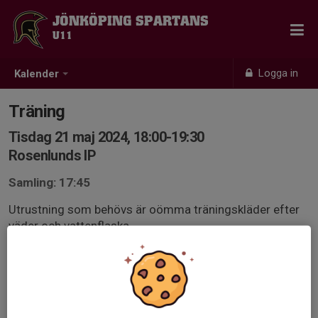
JÖNKÖPING SPARTANS
U11
Logga in
Kalender
Träning
Tisdag 21 maj 2024, 18:00-19:30
Rosenlunds IP
Samling: 17:45
Utrustning som behövs är oömma träningskläder efter
väder och vattenflaska.