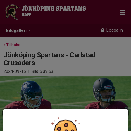
JÖNKÖPING SPARTANS
Herr
Logga in
Bildgalleri
Tillbaka
Jönköping Spartans - Carlstad
Crusaders
2024-09-15
|
Bild
5
av 53