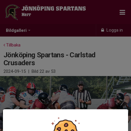
JÖNKÖPING SPARTANS
Herr
Logga in
Bildgalleri
Tillbaka
Jönköping Spartans - Carlstad
Crusaders
2024-09-15
|
Bild
22
av 53