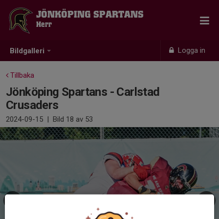
JÖNKÖPING SPARTANS
Herr
Logga in
Bildgalleri
Tillbaka
Jönköping Spartans - Carlstad
Crusaders
2024-09-15
|
Bild
18
av 53