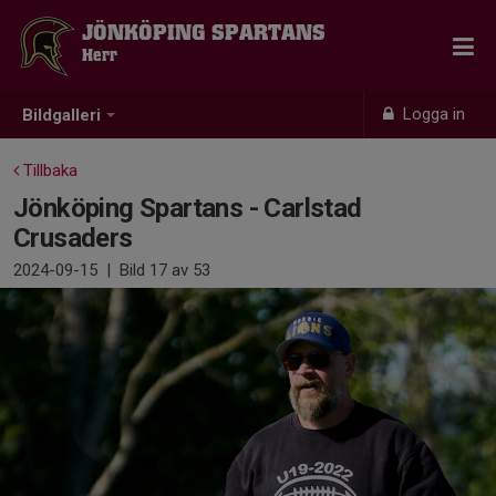
JÖNKÖPING SPARTANS
Herr
Logga in
Bildgalleri
Tillbaka
Jönköping Spartans - Carlstad
Crusaders
2024-09-15
|
Bild
17
av 53