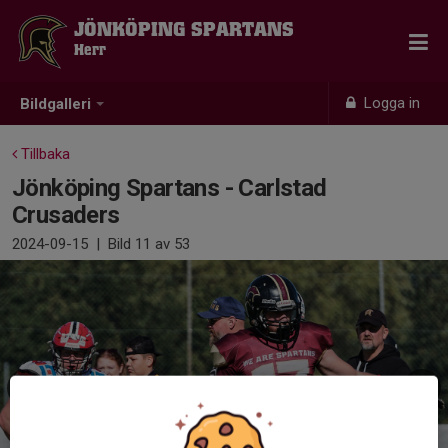
JÖNKÖPING SPARTANS
Herr
Logga in
Bildgalleri
Tillbaka
Jönköping Spartans - Carlstad
Crusaders
2024-09-15
|
Bild
11
av 53