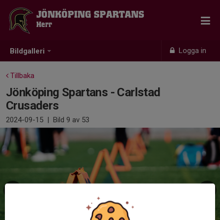
JÖNKÖPING SPARTANS
Herr
Logga in
Bildgalleri
Tillbaka
Jönköping Spartans - Carlstad
Crusaders
2024-09-15
|
Bild
9
av 53