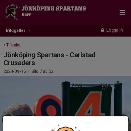
JÖNKÖPING SPARTANS
Herr
Logga in
Bildgalleri
Tillbaka
Jönköping Spartans - Carlstad
Crusaders
2024-09-15
|
Bild
7
av 53