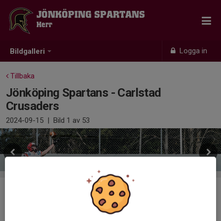
JÖNKÖPING SPARTANS
Herr
Logga in
Bildgalleri
Tillbaka
Jönköping Spartans - Carlstad
Crusaders
2024-09-15
|
Bild
1
av 53
Kommentarer