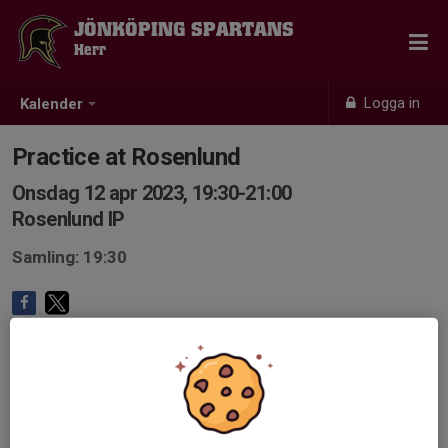
JÖNKÖPING SPARTANS
Herr
Logga in
Kalender
Practice at Rosenlund
Onsdag 12 apr 2023, 19:30-21:00
Rosenlund IP
Samling: 19:30