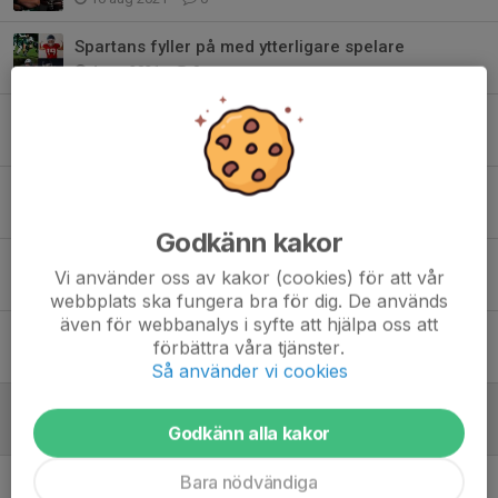
Spartans fyller på med ytterligare spelare
4 aug 2021
0
Spartans värvar två av Sveriges bästa
23 feb 2021
0
Spartans värvar meriterad QB från rivalen
13 feb 2021
0
Godkänn kakor
Spartans och Marvels ingår farmaravtal
Vi använder oss av kakor (cookies) för att vår
4 feb 2021
1
webbplats ska fungera bra för dig. De används
även för webbanalys i syfte att hjälpa oss att
Spartans i Superserien 2021
förbättra våra tjänster.
29 dec 2020
0
Så använder vi cookies
Den perfekta säsongen
Godkänn alla kakor
12 nov 2020
0
Kom och spela med Spartans damlag
Bara nödvändiga