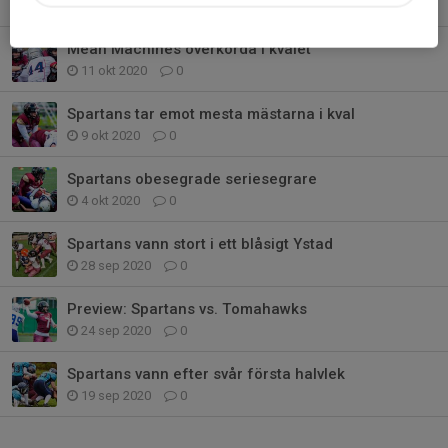
20 okt 2020
0
Mean Machines överkörda i kvalet
11 okt 2020
0
Spartans tar emot mesta mästarna i kval
9 okt 2020
0
Spartans obesegrade seriesegrare
4 okt 2020
0
Spartans vann stort i ett blåsigt Ystad
28 sep 2020
0
Preview: Spartans vs. Tomahawks
24 sep 2020
0
Spartans vann efter svår första halvlek
19 sep 2020
0