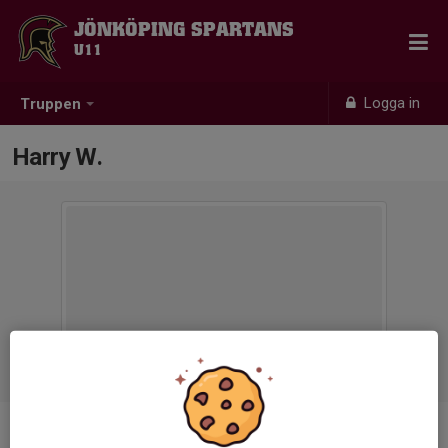
JÖNKÖPING SPARTANS
U11
Logga in
Truppen
Harry W.
Position
-