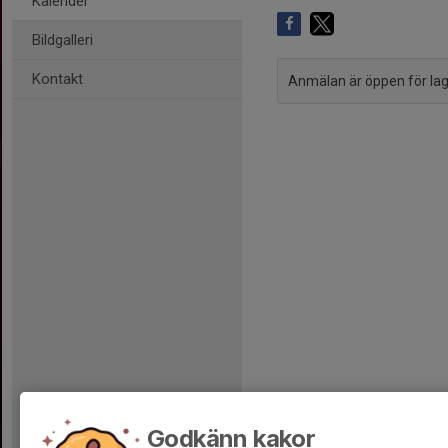
Kalender
Bildgalleri
Kontakt
Anmälan är öppen för l
Godkänn kakor