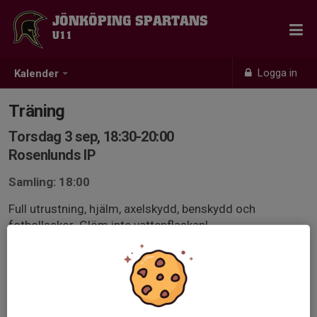
JÖNKÖPING SPARTANS
U11
Logga in
Kalender
Träning
Torsdag 3 sep, 18:30-20:00
Rosenlunds IP
Samling: 18:00
Full utrustning, hjälm, axelskydd, benskydd och
fotbollsskor. Glöm inte vattenflaskan!
Anmälan är öppen för lagets medlemmar.
Logga in här