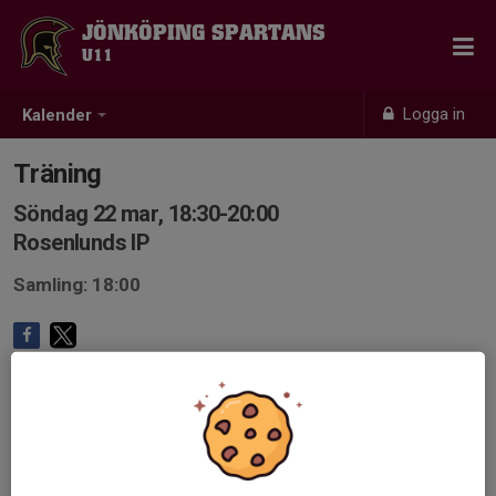
JÖNKÖPING SPARTANS
U11
Logga in
Kalender
Träning
Söndag 22 mar, 18:30-20:00
Rosenlunds IP
Samling: 18:00