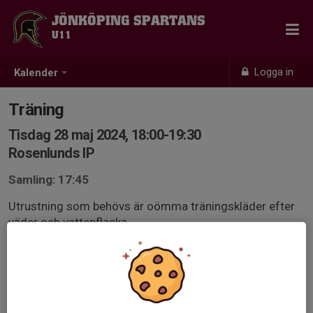
JÖNKÖPING SPARTANS
U11
Logga in
Kalender
Träning
Tisdag 28 maj 2024, 18:00-19:30
Rosenlunds IP
Samling: 17:45
Utrustning som behövs är oömma träningskläder efter
väder och vattenflaska.