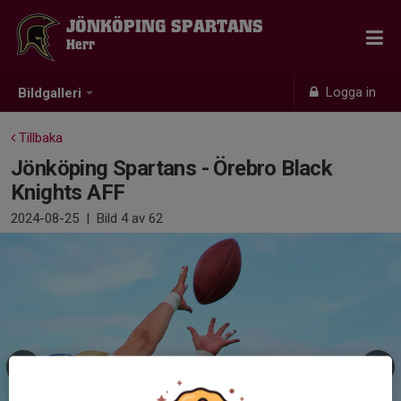
JÖNKÖPING SPARTANS
Herr
Logga in
Bildgalleri
Tillbaka
Jönköping Spartans - Örebro Black
Knights AFF
2024-08-25
|
Bild
4
av 62